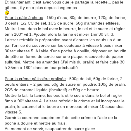
Et maintenant, c'est avec vous que je partage la recette... pas le
gâteau, il y en a plus depuis longtemps
Pour la pâte à choux
: 150g d'eau, 80g de beurre, 120g de farine,
3 oeufs, 1/2 CC de sel, 1CS de sucre, 50g d'amandes effilées.
Mettre l'eau dans le bol avec le beurre, le sel et le sucre et régler
5mn 100° vit 1. Ajouter alors la farine et mixer 1mn30 vit. 3.
Laisser refroidir la préparation avant d'aouter les oeufs un à un
par l'orifice du couvercle sur les couteaux à vitesse 5 puis mixer
30sec vitesse 5. A l'aide d'une poche à douille, déposer un boudin
de pâte en forme de cercle sur une plaque recouverte de papier
sulfurisé. Mettre les amandes (J'ai mis du pralin) et faire cuire 30
à 35mn à 180° dans un four préchauffé.
Pour la crème pâtissière pralinée
: 500g de lait, 60g de farine, 2
oeufs entiers + 2 jaunes, 50g de sucre en poudre, 100g de pralin,
2CS de caramel liquide (facultatif) et 50g de beurre.
Mettre le lait, la farine, les oeufs et le sucre dans le bol et régler
8mn à 90° vitesse 4. Laisser refroidir la crème et lui incorporer le
pralin, le caramel et le beurre en morceau et mixer 10 secondes
vitesse 5.
Garnir la couronne coupée en 2 de cette crème à l'aide de la
poche à douille et mettre au frais.
Au moment de servir, saupoudrer de sucre glace.