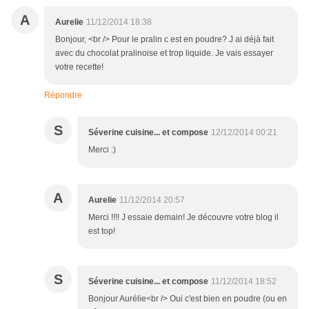
A
Aurelie
11/12/2014 18:38
Bonjour, <br /> Pour le pralin c est en poudre? J ai déjà fait
avec du chocolat pralinoise et trop liquide. Je vais essayer
votre recette!
Répondre
S
Séverine cuisine... et compose
12/12/2014 00:21
Merci :)
A
Aurelie
11/12/2014 20:57
Merci !!!! J essaie demain! Je découvre votre blog il
est top!
S
Séverine cuisine... et compose
11/12/2014 18:52
Bonjour Aurélie<br /> Oui c'est bien en poudre (ou en