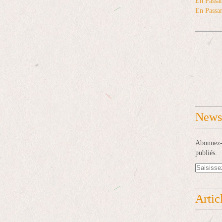
En Passan
En Passan
Newsl
Abonnez-v
publiés.
Artic