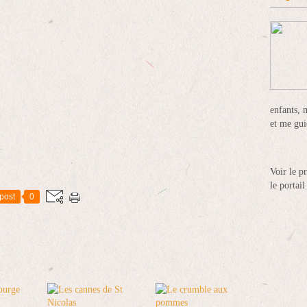
enfants, 
et me gui
Voir le p
le portai
post
0