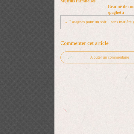
Muffins framboises
Gratiné de co
spaghetti
Lasagnes pour un soir... sans matière
Commenter cet article
Ajouter un commentaire