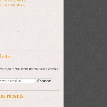
t Par La Russie
(3)
t Par L'irlande
(2)
etter
ous pour être averti des nouveaux articles
les récents