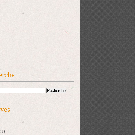
erche
ives
(1)