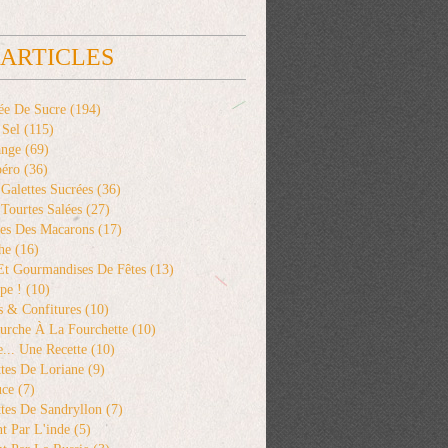
 ARTICLES
ée De Sucre
(194)
 Sel
(115)
ange
(69)
péro
(36)
 Galettes Sucrées
(36)
 Tourtes Salées
(27)
es Des Macarons
(17)
he
(16)
 Et Gourmandises De Fêtes
(13)
pe !
(10)
s & Confitures
(10)
urche À La Fourchette
(10)
... Une Recette
(10)
tes De Loriane
(9)
uce
(7)
tes De Sandryllon
(7)
t Par L'inde
(5)