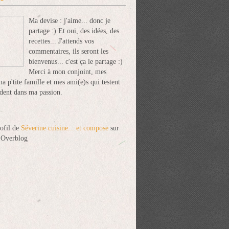
Ma devise : j'aime... donc je
partage :) Et oui, des idées, des
recettes... J'attends vos
commentaires, ils seront les
bienvenus... c'est ça le partage :)
Merci à mon conjoint, mes
ma p'tite famille et mes ami(e)s qui testent
dent dans ma passion.
rofil de
Séverine cuisine... et compose
sur
l Overblog