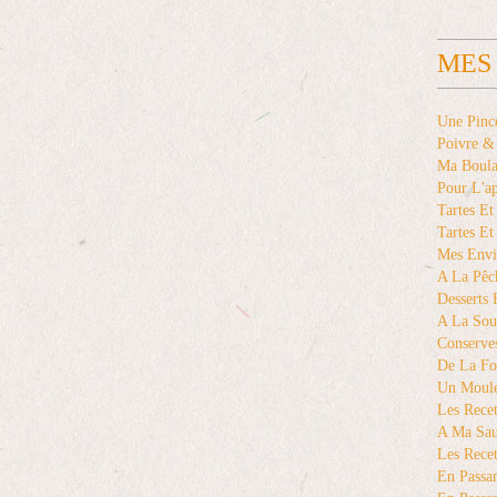
MES
Une Pinc
Poivre &
Ma Boul
Pour L'a
Tartes Et
Tartes Et
Mes Envi
A La Pêc
Desserts
A La Sou
Conserve
De La Fo
Un Moule
Les Recet
A Ma Sa
Les Recet
En Passan