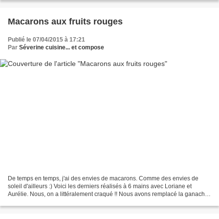
Macarons aux fruits rouges
Publié le 07/04/2015 à 17:21
Par
Séverine cuisine... et compose
De temps en temps, j'ai des envies de macarons. Comme des envies de
soleil d'ailleurs :) Voici les derniers réalisés à 6 mains avec Loriane et
Aurélie. Nous, on a littéralement craqué !! Nous avons remplacé la ganache
traditionnelle par une confiture...