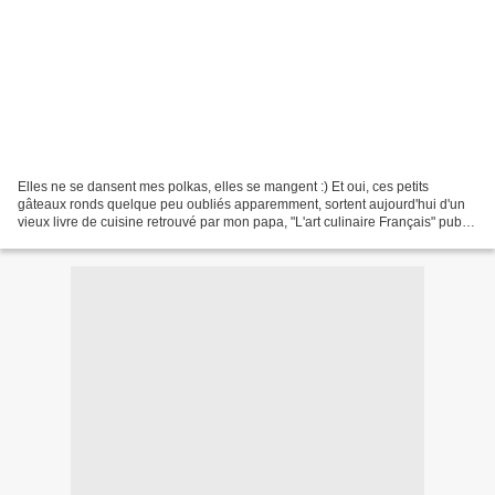
Elles ne se dansent mes polkas, elles se mangent :) Et oui, ces petits
gâteaux ronds quelque peu oubliés apparemment, sortent aujourd'hui d'un
vieux livre de cuisine retrouvé par mon papa, "L'art culinaire Français" publié
en 1950. Certaines recettes...