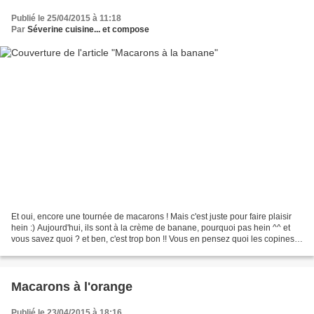
Publié le 25/04/2015 à 11:18
Par
Séverine cuisine... et compose
Et oui, encore une tournée de macarons ! Mais c'est juste pour faire plaisir
hein :) Aujourd'hui, ils sont à la crème de banane, pourquoi pas hein ^^ et
vous savez quoi ? et ben, c'est trop bon !! Vous en pensez quoi les copines ?
Tamiser 125g de poudre...
Macarons à l'orange
Publié le 23/04/2015 à 18:16