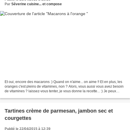
Par
Séverine cuisine... et compose
Et oui, encore des macarons :) Quand on n'aime... on aime !! Et en plus, les
oranges c'est pleins de vitamines, non ? Alors, vous aussi vous avez besoin
de vitamines ? laissez-vous tenter, je vous donne la recette... :) Je peux
également vous proposer...
Tartines crème de parmesan, jambon sec et
courgettes
Publié le 22/04/2015 à 12:39