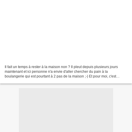
Il fait un temps à rester à la maison non ? Il pleut depuis plusieurs jours
maintenant et ici personne n'a envie d'aller chercher du pain à la
boulangerie qui est pourtant à 2 pas de la maison ;-) Et pour moi, c'est
simplement une bonne excuse pour faire...