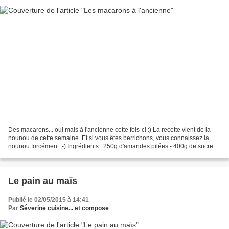
Des macarons... oui mais à l'ancienne cette fois-ci :) La recette vient de la
nounou de cette semaine. Et si vous êtes berrichons, vous connaissez la
nounou forcément ;-) Ingrédients : 250g d'amandes pilées - 400g de sucre
(j'ai réduit à 300) - 6 blancs...
Le pain au maïs
Publié le 02/05/2015 à 14:41
Par
Séverine cuisine... et compose