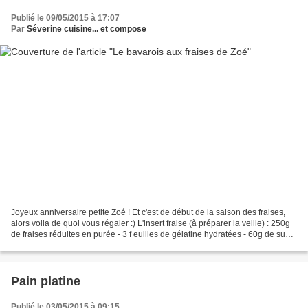
Publié le 09/05/2015 à 17:07
Par
Séverine cuisine... et compose
Joyeux anniversaire petite Zoé ! Et c'est de début de la saison des fraises,
alors voila de quoi vous régaler :) L'insert fraise (à préparer la veille) : 250g
de fraises réduites en purée - 3 f euilles de gélatine hydratées - 60g de sucre
glace Prélever...
Pain platine
Publié le 03/05/2015 à 09:15