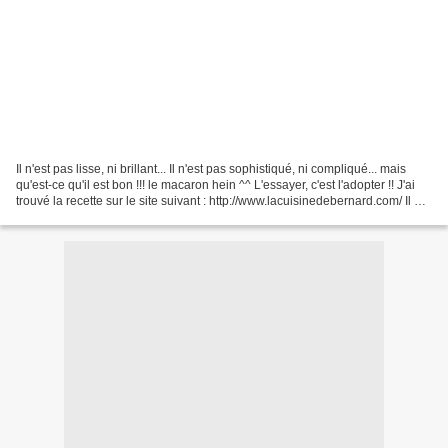
Il n'est pas lisse, ni brillant... Il n'est pas sophistiqué, ni compliqué... mais
qu'est-ce qu'il est bon !!! le macaron hein ^^ L'essayer, c'est l'adopter !! J'ai
trouvé la recette sur le site suivant : http://www.lacuisinedebernard.com/ Il est
superbe...