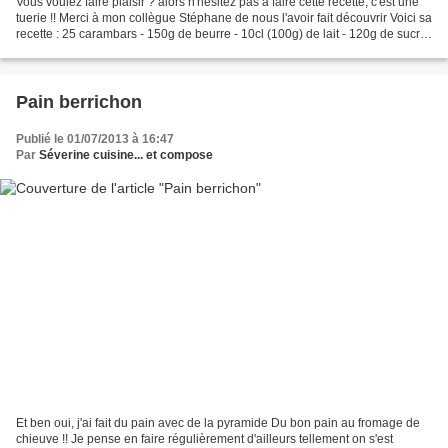
Vous voulez faire plaisir ? alors n'hésitez pas à faire cette recette, c'est une
tuerie !! Merci à mon collègue Stéphane de nous l'avoir fait découvrir Voici sa
recette : 25 carambars - 150g de beurre - 10cl (100g) de lait - 120g de sucre
- 3 oeufs -...
Pain berrichon
Publié le 01/07/2013 à 16:47
Par
Séverine cuisine... et compose
Et ben oui, j'ai fait du pain avec de la pyramide Du bon pain au fromage de
chieuve !! Je pense en faire régulièrement d'ailleurs tellement on s'est