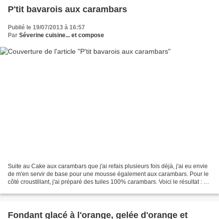
P'tit bavarois aux carambars
Publié le 19/07/2013 à 16:57
Par
Séverine cuisine... et compose
Suite au Cake aux carambars que j'ai refais plusieurs fois déjà, j'ai eu envie
de m'en servir de base pour une mousse également aux carambars. Pour le
côté croustillant, j'ai préparé des tuiles 100% carambars. Voici le résultat : Et
c'est trop bon !!...
Fondant glacé à l'orange, gelée d'orange et