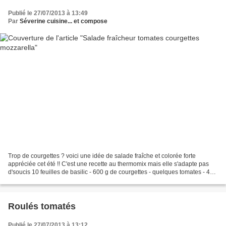
Publié le 27/07/2013 à 13:49
Par
Séverine cuisine... et compose
Trop de courgettes ? voici une idée de salade fraîche et colorée forte
appréciée cet été !! C'est une recette au thermomix mais elle s'adapte pas
d'soucis 10 feuilles de basilic - 600 g de courgettes - quelques tomates - 40
g d’huile d'olive - 10 g de...
Roulés tomatés
Publié le 27/07/2013 à 13:12