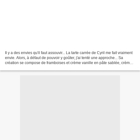
Il y a des envies qu'il faut assouvir... La tarte carrée de Cyril me fait vraiment
envie. Alors, à défaut de pouvoir y goûter, j'ai tenté une approche... Sa
création se compose de framboises et crème vanille en pâte sablée, crème
d'amandes et feuilles...