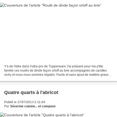
Y'a de l'idée dans l'ultra-pro de Tupperware J'ai préparé pour ma p'tite
famille ces roulés de dinde façon orloff au brie accompagnés de carottes
vichy et nous nous sommes régalés. Facile et sans ajout de matière grasse,
ces p'tits roulés sont moelleux...
Quatre quarts à l'abricot
Publié le 27/07/2013 à 11:04
Par
Séverine cuisine... et compose