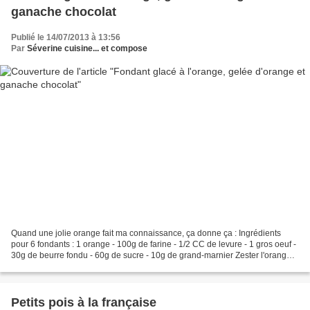
ganache chocolat
Publié le 14/07/2013 à 13:56
Par
Séverine cuisine... et compose
Quand une jolie orange fait ma connaissance, ça donne ça : Ingrédients
pour 6 fondants : 1 orange - 100g de farine - 1/2 CC de levure - 1 gros oeuf -
30g de beurre fondu - 60g de sucre - 10g de grand-marnier Zester l'orange.
Mettre les zestes dans une...
Petits pois à la française