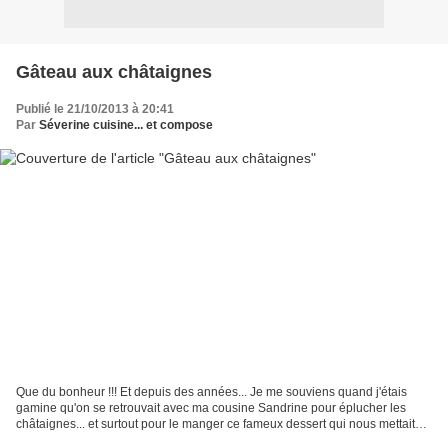
Gâteau aux châtaignes
Publié le 21/10/2013 à 20:41
Par
Séverine cuisine... et compose
Que du bonheur !!! Et depuis des années... Je me souviens quand j'étais
gamine qu'on se retrouvait avec ma cousine Sandrine pour éplucher les
châtaignes... et surtout pour le manger ce fameux dessert qui nous mettait
l'eau à la bouche J'ai pensé à toi...