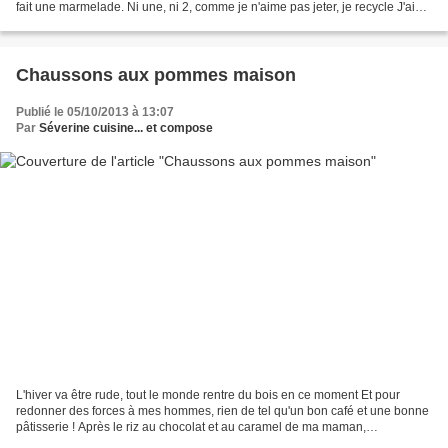
fait une marmelade. Ni une, ni 2, comme je n'aime pas jeter, je recycle J'ai
donc préparer une...
Chaussons aux pommes maison
Publié le 05/10/2013 à 13:07
Par
Séverine cuisine... et compose
L'hiver va être rude, tout le monde rentre du bois en ce moment Et pour
redonner des forces à mes hommes, rien de tel qu'un bon café et une bonne
pâtisserie ! Après le riz au chocolat et au caramel de ma maman,
aujourd'hui, ce sera chaussons aux pommes....