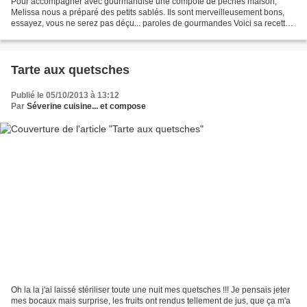
Pour accompagner avec gourmandise une compote de pêches maison,
Melissa nous a préparé des petits sablés. Ils sont merveilleusement bons,
essayez, vous ne serez pas déçu... paroles de gourmandes Voici sa recette :
100g de beurre - 60g de cassonade - 60g...
Tarte aux quetsches
Publié le 05/10/2013 à 13:12
Par
Séverine cuisine... et compose
Oh la la j'ai laissé stériliser toute une nuit mes quetsches !!! Je pensais jeter
mes bocaux mais surprise, les fruits ont rendus tellement de jus, que ça m'a