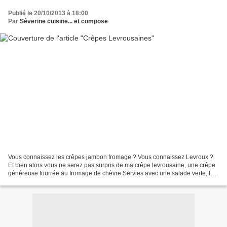
Publié le 20/10/2013 à 18:00
Par
Séverine cuisine... et compose
Vous connaissez les crêpes jambon fromage ? Vous connaissez Levroux ?
Et bien alors vous ne serez pas surpris de ma crêpe levrousaine, une crêpe
généreuse fourrée au fromage de chèvre Servies avec une salade verte, le
repas de ce soir a été trouvé Pour...