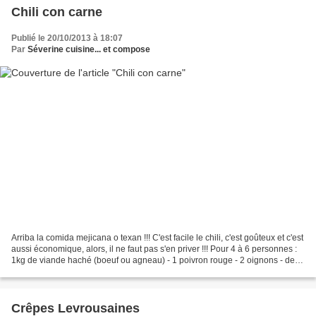
Chili con carne
Publié le 20/10/2013 à 18:07
Par
Séverine cuisine... et compose
Arriba la comida mejicana o texan !!! C'est facile le chili, c'est goûteux et c'est
aussi économique, alors, il ne faut pas s'en priver !!! Pour 4 à 6 personnes :
1kg de viande haché (boeuf ou agneau) - 1 poivron rouge - 2 oignons - de la
sauce tomate...
Crêpes Levrousaines