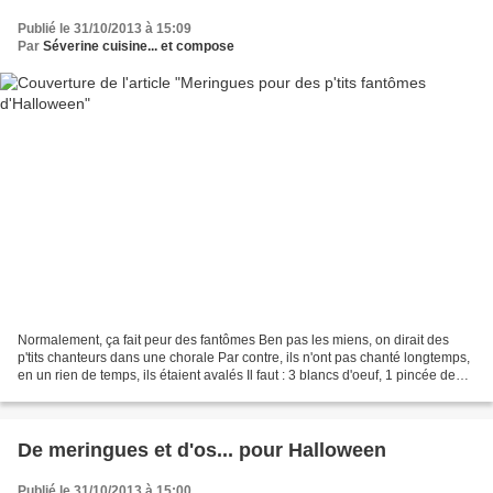
Publié le 31/10/2013 à 15:09
Par
Séverine cuisine... et compose
Normalement, ça fait peur des fantômes Ben pas les miens, on dirait des
p'tits chanteurs dans une chorale Par contre, ils n'ont pas chanté longtemps,
en un rien de temps, ils étaient avalés Il faut : 3 blancs d'oeuf, 1 pincée de
sel et 150g de sucre en...
De meringues et d'os... pour Halloween
Publié le 31/10/2013 à 15:00