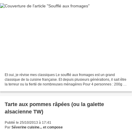
Et oui, je révise mes classiques Le soufflé aux fromages est un grand
classique de la cuisine française. Et depuis plusieurs générations, il sait être
la terreur ou la fierté de nombreuses ménagères Pour 4 personnes : 200g de
fromage râpé (comté, gruyère...
Tarte aux pommes râpées (ou la galette
alsacienne TW)
Publié le 25/10/2013 à 17:41
Par
Séverine cuisine... et compose