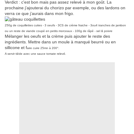
Verdict : c'est bon mais pas assez relevé à mon goût. La
prochaine j'ajouterai du chorizo par exemple, ou des lardons on
verra ce que j'aurais dans mon frigo.
250g de coquillettes cuites - 3 oeufs - 3CS de crème fraiche - 3ou4 tranches de jambon
ou un reste de viande coupé en petits morceaux - 100g de râpé - sel & poivre
Mélanger les oeufs et la crème puis ajouter le reste des
ingrédients. Mettre dans un moule à manqué beurré ou en
sillicone et f
aire cuire 25mn à 200°.
A servir tiède avec une sauce tomate relevé.