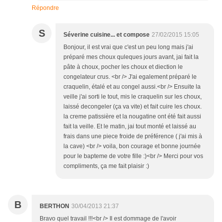
Répondre
S
Séverine cuisine... et compose
27/02/2015 15:05
Bonjour, il est vrai que c'est un peu long mais j'ai
préparé mes choux quleques jours avant, jai fait la
pâte à choux, pocher les choux et diection le
congelateur crus. <br /> J'ai egalement préparé le
craquelin, étalé et au congel aussi.<br /> Ensuite la
veille j'ai sorti le tout, mis le craquelin sur les choux,
laissé decongeler (ça va vite) et fait cuire les choux.
la creme patissière et la nougatine ont été fait aussi
fait la veille. Et le matin, jai tout monté et laissé au
frais dans une piece froide de préférence ( j'ai mis à
la cave) <br /> voila, bon courage et bonne journée
pour le bapteme de votre fille :)<br /> Merci pour vos
compliments, ça me fait plaisir :)
B
BERTHON
30/04/2013 21:37
Bravo quel travail !!!<br /> Il est dommage de l'avoir