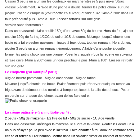
Casser 3 oeufs un à un sur les couteaux en marche vitesse 5 puis mixer 30sec
vitesse 5 également. A l'aide d'une poche à douille, former les petits choux sur une
plaque. Poser le craquelin (voir recette en suivant) et faire cuire 14mn à 200° dans un
four préchauffé puis 14mn à 180°. Laisser refroidir sur une grille.
Version sans thermomix :
Dans une casserole, faire bouillir 150g d'eau avec 80g de beurre. Hors du feu, ajouter
ensuite 120g de farine, 1/2CC de sel et 1CS de sucre. Melanger jusqu'à obtenir une
boule et la faire secher quelques minutes à feux doux, tout en remuant. Hors du feu,
ajouter 3 oeufs un à un en remuant énergiquement. A l'aide d'une poche à douille,
former les petits choux sur une plaque. Poser le craquelin (voir la recette en suivant)
et faire cuire 14mn à 200° dans un four préchauffé puis 14mn à 180°. Laisser refroidir
sur une grille.
Le craquelin (j'ai multiplié par 3) :
40g de beurre pommade - 50g de cassonade - 50g de farine
Malaxer jusqu'à obtenir une boule. Etaler finement puis réserver quelques temps au
frigo avant de découper des cercles à l'emporte pièce de la taille des choux. Poser
un cercle sur chacun des choux avant de les faire cuire.
La crème pâtissière (j'ai multiplié par 4) :
2 oeufs - 50g de maïzena - 1/2 litre de lait - 50g de sucre - 1CS de vanille
Da
ns une casserole, mélanger la maïzena, le sucre et la vanille. Ajouter les oeufs un à
un puis délayer peu à peu avec le lait froid. Faire chauffer à feu doux en remuant sans
cesse et retirer au 1er bouillon. Mettre dans un saladier, filmer au contact et direction