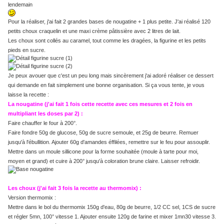
lendemain
Pour la réaliser, j'ai fait 2 grandes bases de nougatine + 1 plus petite. J'ai réalisé 120
petits choux craquelin et une maxi crème pâtissière avec 2 litres de lait.
Les choux sont collés au caramel, tout comme les dragées, la figurine et les petits
pieds en sucre.
Je peux avouer que c'est un peu long mais sincèrement j'ai adoré réaliser ce dessert
qui demande en fait simplement une bonne organisation. Si ça vous tente, je vous
laisse la recette :
La nougatine (j'ai fait 1 fois cette recette avec ces mesures et 2 fois en
multipliant les doses par 2) :
Faire chauffer le four à 200°.
Faire fondre 50g de glucose, 50g de sucre semoule, et 25g de beurre. Remuer
jusqu'à l'ébullition. Ajouter 60g d'amandes éffilées, remettre sur le feu pour assouplir.
Mettre dans un moule sillicone pour la forme souhaitée (moule à tarte pour moi,
moyen et grand) et cuire à 200° jusqu'à coloration brune claire. Laisser refroidir.
Les choux (j'ai fait 3 fois la recette au thermomix) :
Version thermomix :
Mettre dans le bol du thermomix 150g d'eau, 80g de beurre, 1/2 CC sel, 1CS de sucre
et régler 5mn, 100° vitesse 1. Ajouter ensuite 120g de farine et mixer 1mn30 vitesse 3.