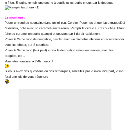
le frigo. Ensuite, remplir une poche à douille et les petits choux par le dessous.
Le montage :
Poser un rond de nougatine dans un joli plat. Cercler. Poser les choux face craquelé à
l'exterieur, collé avec un caramel (sucre+eau). Remplir le cercle sur 2 couches. Il faut
faire du caramel en petite quantité et souvent car il durcit rapidement.
Poser le 2ème rond de nougatine, cercler avec un diamètre inférieur et recommencer
avec les choux, sur 2 couches.
Poser le 3ème rond (le + petit) et finir la décoration selon vos envies, avec les
dragées, etc...
Vous êtes toujours là ? Ah merci !!!
Si vous avez des questions ou des remarques, n'hésitez pas e m'en faire part, je me
ferai une joie de vous répondre