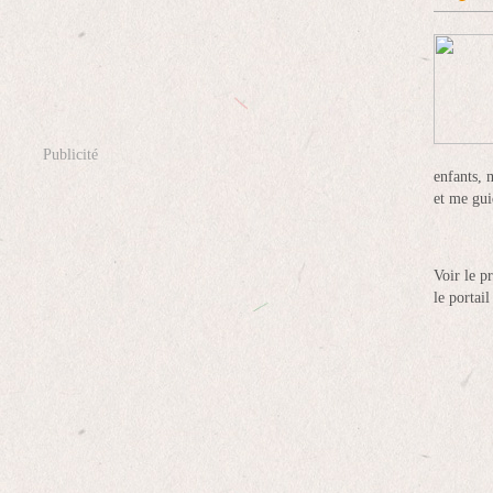
Publicité
enfants, 
et me gui
Voir le p
le portai