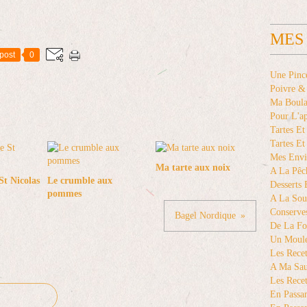
MES
post
0
Une Pinc
Poivre &
Ma Boul
Pour L'a
Tartes Et
Tartes Et
Mes Envi
Ma tarte aux noix
A La Pêc
St Nicolas
Le crumble aux
Desserts
pommes
A La Sou
Conserve
Bagel Nordique
De La Fo
Un Moule
Les Recet
A Ma Sa
Les Recet
En Passan