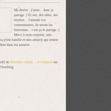
Ma devise : j'aime... donc je
partage :) Et oui, des idées, des
recettes... J'attends vos
commentaires, ils seront les
bienvenus... c'est ça le partage :)
Merci à mon conjoint, mes
ma p'tite famille et mes ami(e)s qui testent
dent dans ma passion.
rofil de
Séverine cuisine... et compose
sur
l Overblog