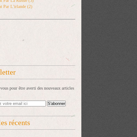
t Par La Russie
(3)
t Par L'irlande
(2)
etter
ous pour être averti des nouveaux articles
les récents