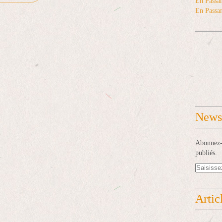
En Passan
En Passan
Newsl
Abonnez-v
publiés.
Artic