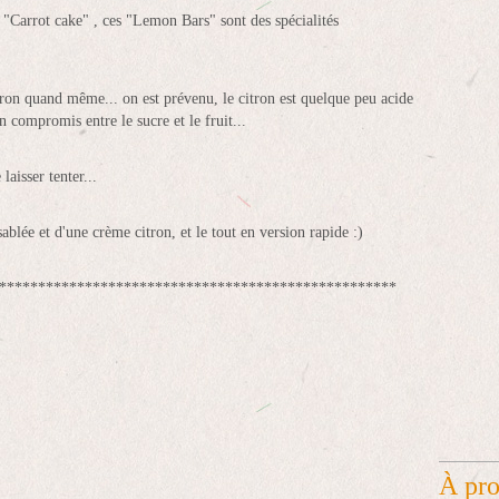
e "Carrot cake" , ces "Lemon Bars" sont des spécialités
citron quand même... on est prévenu, le citron est quelque peu acide
n compromis entre le sucre et le fruit...
laisser tenter...
sablée et d'une crème citron, et le tout en version rapide :)
***************************************************
À pr