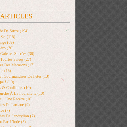
 ARTICLES
ée De Sucre
(194)
 Sel
(115)
ange
(69)
péro
(36)
 Galettes Sucrées
(36)
 Tourtes Salées
(27)
es Des Macarons
(17)
he
(16)
 Et Gourmandises De Fêtes
(13)
pe !
(10)
s & Confitures
(10)
urche À La Fourchette
(10)
... Une Recette
(10)
tes De Loriane
(9)
uce
(7)
tes De Sandryllon
(7)
t Par L'inde
(5)