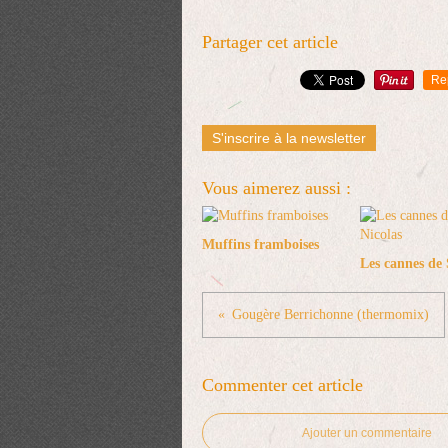
Partager cet article
Re
S'inscrire à la newsletter
Vous aimerez aussi :
Muffins framboises
Les cannes de 
Gougère Berrichonne (thermomix)
Commenter cet article
Ajouter un commentaire