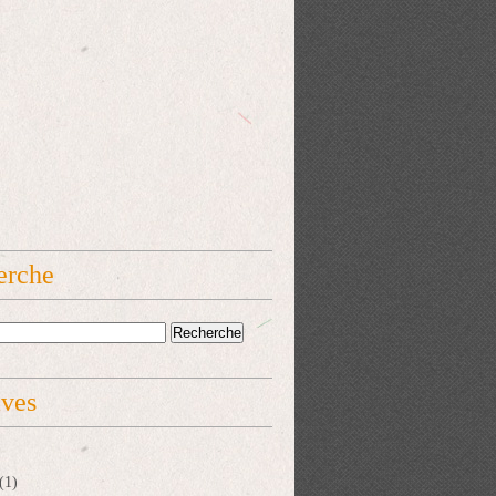
erche
ives
(1)