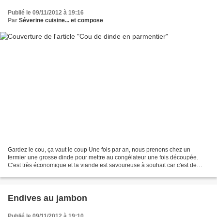
Publié le 09/11/2012 à 19:16
Par
Séverine cuisine... et compose
Gardez le cou, ça vaut le coup Une fois par an, nous prenons chez un
fermier une grosse dinde pour mettre au congélateur une fois découpée.
C'est très économique et la viande est savoureuse à souhait car c'est de
l'èlevage en plein air. Nous avons alors...
Endives au jambon
Publié le 09/11/2012 à 19:10