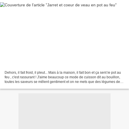
Dehors, il fait froid, il pleut... Mais à la maison, il fait bon et ça sent le pot au
feu , c'est rassurant ! J'aime beaucoup ce mode de cuisson dit au bouillon,
toutes les saveurs se mêlent gentiment et on ne mets que des légumes de
saison... et ceux...